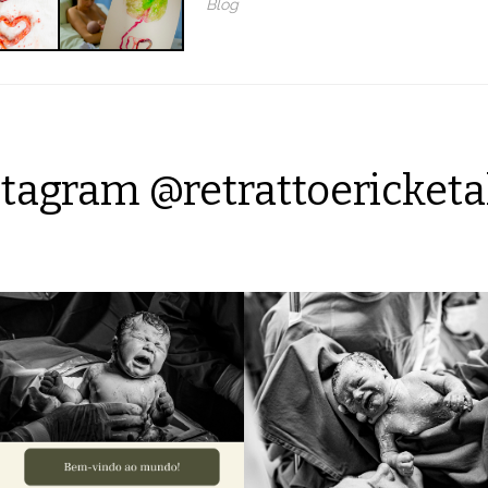
Blog
tagram @retrattoericketa