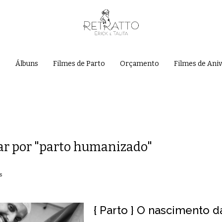
e
Álbuns
Filmes de Parto
Orçamento
Filmes de Ani
ar por
"parto humanizado"
s
{ Parto } O nascimento 