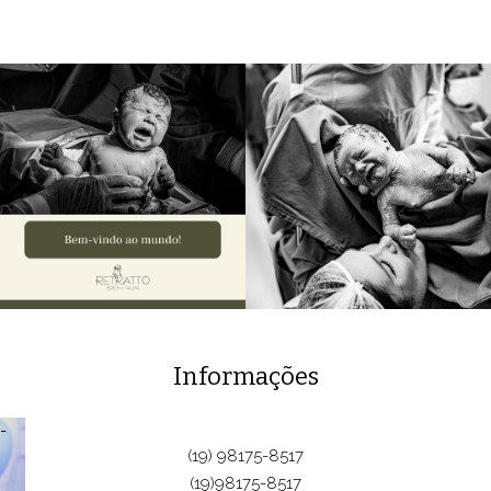
Informações
(19) 98175-8517
(19)98175-8517