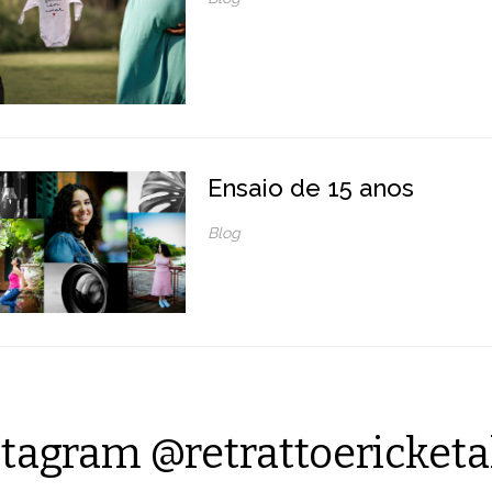
Ensaio de 15 anos
Blog
tagram @retrattoericketa