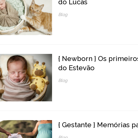
do Lucas
Blog
{ Newborn } Os primeiros
do Estevão
Blog
{ Gestante } Memórias p
Blog