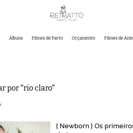
e
Álbuns
Filmes de Parto
Orçamento
Filmes de Ani
ar por
"rio claro"
s
{ Newborn } Os primeiro