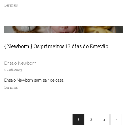
Ler mais
{ Newborn } Os primeiros 13 dias do Estevão
Ensaio Newborn
07.08.2023
Ensaio Newborn sem sair de casa
Ler mais
1
2
3
›