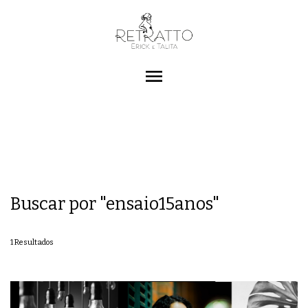
menu
Buscar por
"ensaio15anos"
1
Resultados