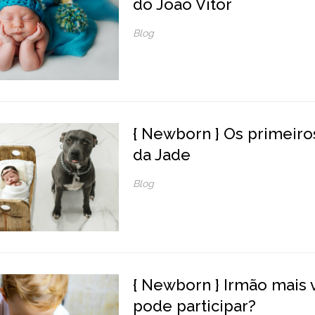
do João Vitor
Blog
{ Newborn } Os primeiros
da Jade
Blog
{ Newborn } Irmão mais 
pode participar?