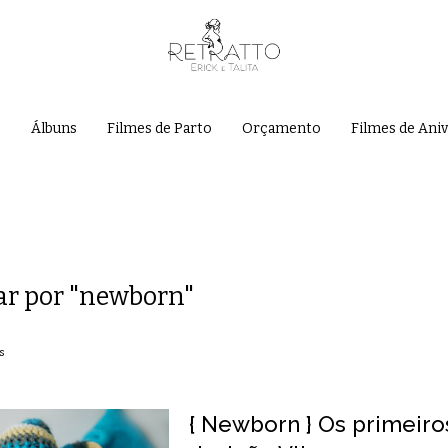
e
Álbuns
Filmes de Parto
Orçamento
Filmes de Ani
ar por
"newborn"
s
{ Newborn } Os primeiros