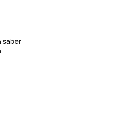
a saber
n