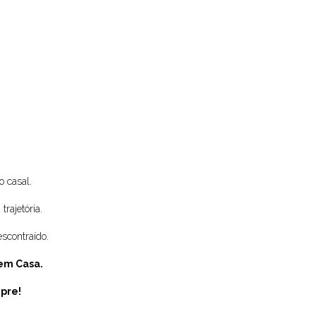
 casal.
rajetória.
scontraído.
em Casa.
pre!