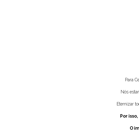
Para C
Nós estam
Eternizar t
Por isso
O i